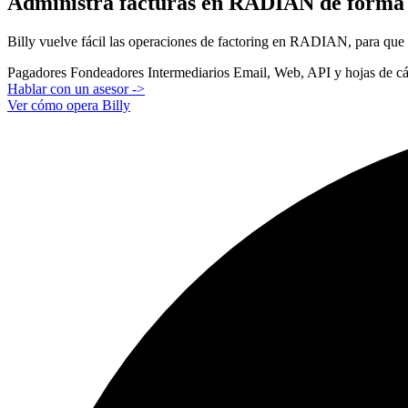
Administra facturas en RADIAN de forma s
Billy vuelve fácil las operaciones de factoring en RADIAN, para que
Pagadores
Fondeadores
Intermediarios
Email, Web, API y hojas de cá
Hablar con un asesor
->
Ver cómo opera Billy