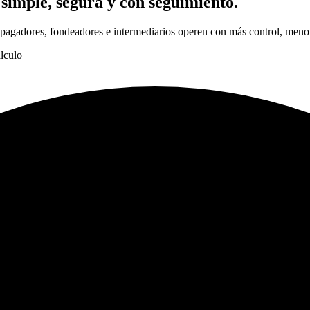
imple, segura y con seguimiento.
 pagadores, fondeadores e intermediarios operen con más control, menor
lculo